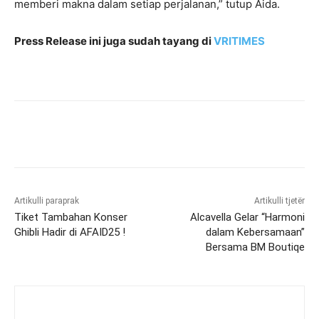
memberi makna dalam setiap perjalanan,” tutup Aida.
Press Release ini juga sudah tayang di
VRITIMES
Artikulli paraprak
Artikulli tjetër
Tiket Tambahan Konser
Alcavella Gelar “Harmoni
Ghibli Hadir di AFAID25 !
dalam Kebersamaan”
Bersama BM Boutiqe