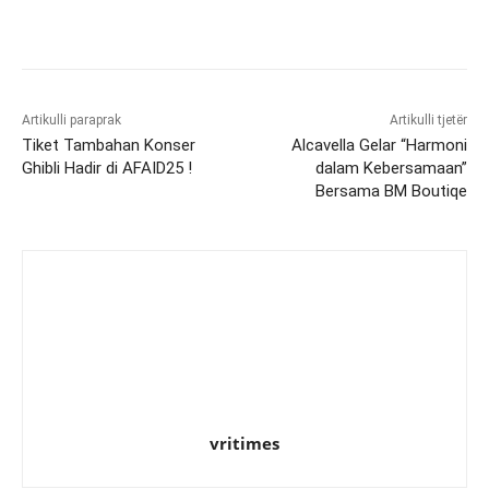
Artikulli paraprak
Artikulli tjetër
Tiket Tambahan Konser
Alcavella Gelar “Harmoni
Ghibli Hadir di AFAID25 !
dalam Kebersamaan”
Bersama BM Boutiqe
vritimes