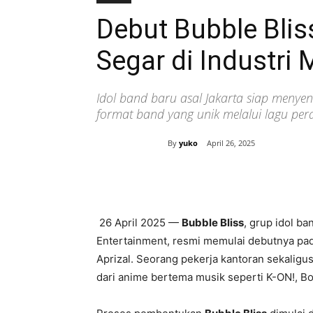
Debut Bubble Blis
Segar di Industri
Idol band baru asal Jakarta siap menyen
format band yang unik melalui lagu pe
By
yuko
April 26, 2025
Bagikan
26 April 2025 —
Bubble Bliss
, grup idol b
Entertainment, resmi memulai debutnya pada
Aprizal. Seorang pekerja kantoran sekaligu
dari anime bertema musik seperti K-ON!, B