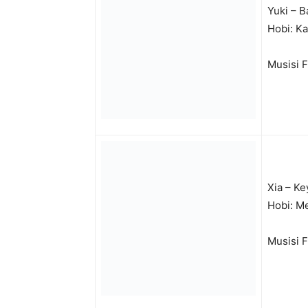
Yuki – B
Hobi: Ka
Musisi 
Xia – K
Hobi: M
Musisi F