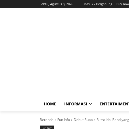
Sabtu, Agustus 8, 2026
Masuk / Bergabung
Buy now
HOME
INFORMASI
ENTERTAIMEN
Beranda
Fun Info
Debut Bubble Bliss: Idol Band yang
Fun Info