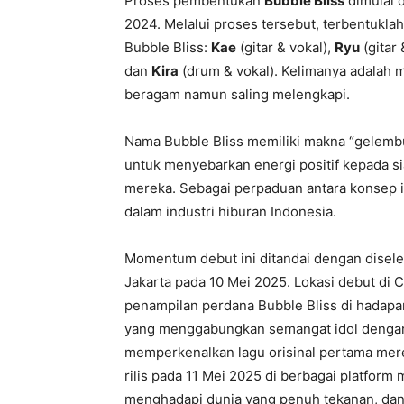
Proses pembentukan
Bubble Bliss
dimulai d
2024. Melalui proses tersebut, terbentuklah
Bubble Bliss:
Kae
(gitar & vokal),
Ryu
(gitar 
dan
Kira
(drum & vokal). Kelimanya adalah 
beragam namun saling melengkapi.
Nama Bubble Bliss memiliki makna “gelemb
untuk menyebarkan energi positif kepada 
mereka. Sebagai perpaduan antara konsep 
dalam industri hiburan Indonesia.
Momentum debut ini ditandai dengan disel
Jakarta pada 10 Mei 2025. Lokasi debut di 
penampilan perdana Bubble Bliss di hadapa
yang menggabungkan semangat idol dengan f
memperkenalkan lagu orisinal pertama mere
rilis pada 11 Mei 2025 di berbagai platform
menghadapi dunia yang penuh tekanan, dan