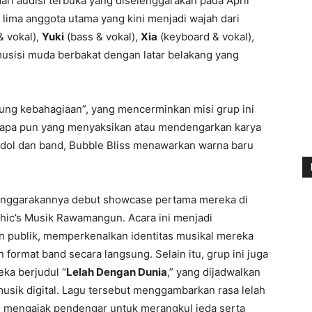
ari audisi terbuka yang diselenggarakan pada April
 lima anggota utama yang kini menjadi wajah dari
& vokal),
Yuki
(bass & vokal),
Xia
(keyboard & vokal),
musisi muda berbakat dengan latar belakang yang
ung kebahagiaan”, yang mencerminkan misi grup ini
siapa pun yang menyaksikan atau mendengarkan karya
idol dan band, Bubble Bliss menawarkan warna baru
enggarakannya debut showcase pertama mereka di
Chic’s Musik Rawamangun. Acara ini menjadi
n publik, memperkenalkan identitas musikal mereka
ormat band secara langsung. Selain itu, grup ini juga
ka berjudul “
Lelah Dengan Dunia
,” yang dijadwalkan
 musik digital. Lagu tersebut menggambarkan rasa lelah
 mengajak pendengar untuk merangkul jeda serta