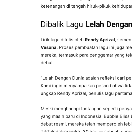
ketenangan di tengah hiruk-pikuk kehidupa
Dibalik Lagu
Lelah Dengan
Lirik lagu ditulis oleh
Rendy Aprizal
, semen
Vesona
. Proses pembuatan lagu ini juga m
mereka, termasuk para penggemar yang telah
debut.
“Lelah Dengan Dunia adalah refleksi dari pe
Kami ingin menyampaikan pesan bahwa tidak
ungkap Rendy Aprizal, penulis lagu pertama 
Meski menghadapi tantangan seperti penyat
yang masih baru di Indonesia, Bubble Blis
debut resmi, mereka telah memperoleh lebih 
TikTok dalam waktu 30 hari — sebuah penc