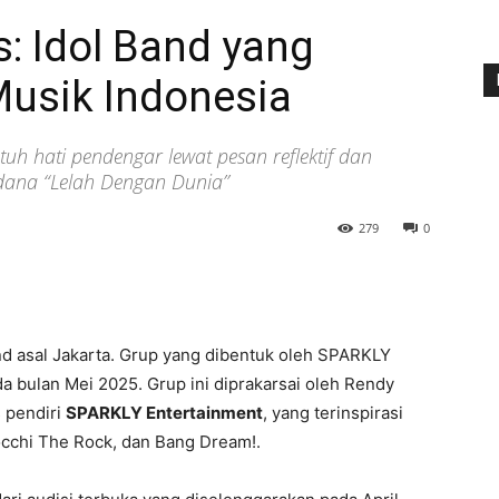
s: Idol Band yang
 Musik Indonesia
tuh hati pendengar lewat pesan reflektif dan
rdana “Lelah Dengan Dunia”
279
0
and asal Jakarta. Grup yang dibentuk oleh SPARKLY
 bulan Mei 2025. Grup ini diprakarsai oleh Rendy
s pendiri
SPARKLY Entertainment
, yang terinspirasi
occhi The Rock, dan Bang Dream!.