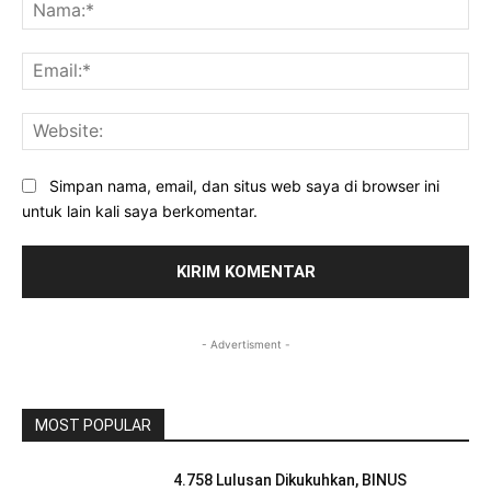
Na
Ema
Web
Simpan nama, email, dan situs web saya di browser ini
untuk lain kali saya berkomentar.
- Advertisment -
MOST POPULAR
4.758 Lulusan Dikukuhkan, BINUS