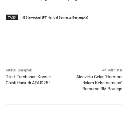
TAGS
HSB Investasi (PT Handal Semesta Berjangka)
Artikulli paraprak
Artikulli tjetër
Tiket Tambahan Konser
Alcavella Gelar “Harmoni
Ghibli Hadir di AFAID25 !
dalam Kebersamaan”
Bersama BM Boutiqe