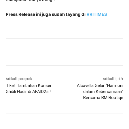
Press Release ini juga sudah tayang di
VRITIMES
Artikulli paraprak
Artikulli tjetër
Tiket Tambahan Konser
Alcavella Gelar “Harmoni
Ghibli Hadir di AFAID25 !
dalam Kebersamaan”
Bersama BM Boutiqe