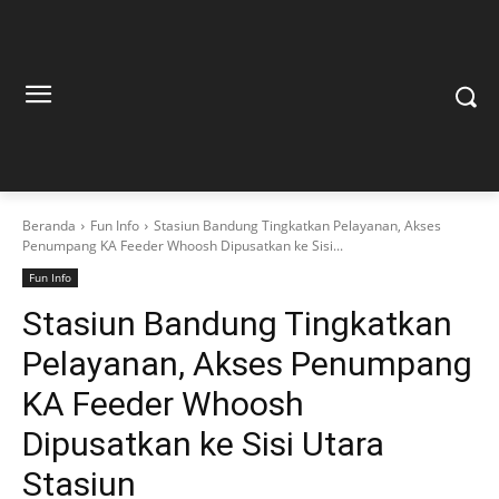
Beranda
Fun Info
Stasiun Bandung Tingkatkan Pelayanan, Akses
Penumpang KA Feeder Whoosh Dipusatkan ke Sisi...
Fun Info
Stasiun Bandung Tingkatkan
Pelayanan, Akses Penumpang
KA Feeder Whoosh
Dipusatkan ke Sisi Utara
Stasiun