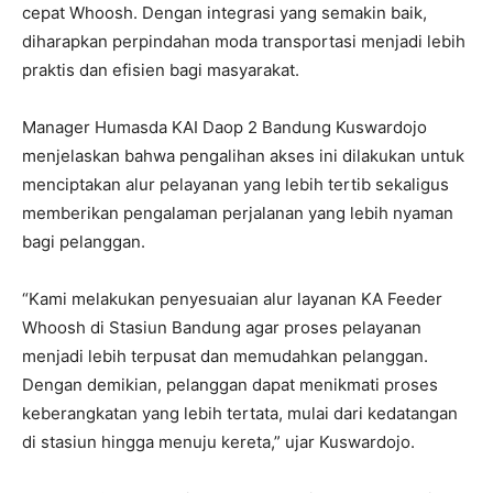
cepat Whoosh. Dengan integrasi yang semakin baik,
diharapkan perpindahan moda transportasi menjadi lebih
praktis dan efisien bagi masyarakat.
Manager Humasda KAI Daop 2 Bandung Kuswardojo
menjelaskan bahwa pengalihan akses ini dilakukan untuk
menciptakan alur pelayanan yang lebih tertib sekaligus
memberikan pengalaman perjalanan yang lebih nyaman
bagi pelanggan.
“Kami melakukan penyesuaian alur layanan KA Feeder
Whoosh di Stasiun Bandung agar proses pelayanan
menjadi lebih terpusat dan memudahkan pelanggan.
Dengan demikian, pelanggan dapat menikmati proses
keberangkatan yang lebih tertata, mulai dari kedatangan
di stasiun hingga menuju kereta,” ujar Kuswardojo.