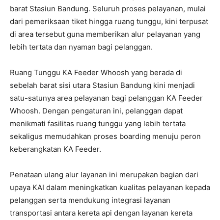
barat Stasiun Bandung. Seluruh proses pelayanan, mulai
dari pemeriksaan tiket hingga ruang tunggu, kini terpusat
di area tersebut guna memberikan alur pelayanan yang
lebih tertata dan nyaman bagi pelanggan.
Ruang Tunggu KA Feeder Whoosh yang berada di
sebelah barat sisi utara Stasiun Bandung kini menjadi
satu-satunya area pelayanan bagi pelanggan KA Feeder
Whoosh. Dengan pengaturan ini, pelanggan dapat
menikmati fasilitas ruang tunggu yang lebih tertata
sekaligus memudahkan proses boarding menuju peron
keberangkatan KA Feeder.
Penataan ulang alur layanan ini merupakan bagian dari
upaya KAI dalam meningkatkan kualitas pelayanan kepada
pelanggan serta mendukung integrasi layanan
transportasi antara kereta api dengan layanan kereta