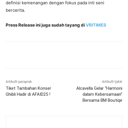
definisi kemenangan dengan fokus pada inti seni
bercerita.
Press Release ini juga sudah tayang di
VRITIMES
Artikulli paraprak
Artikulli tjetër
Tiket Tambahan Konser
Alcavella Gelar “Harmoni
Ghibli Hadir di AFAID25 !
dalam Kebersamaan”
Bersama BM Boutiqe