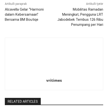
Artikulli paraprak
Artikulli tjetër
Alcavella Gelar “Harmoni
Mobilitas Ramadan
dalam Kebersamaan”
Meningkat, Pengguna LRT
Bersama BM Boutiqe
Jabodebek Tembus 126 Ribu
Penumpang per Hari
vritimes
RELATED ARTICLES