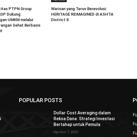
titas PTPN Group
Warisan yang Terus Berevolusi:
PDP Dukung
HERITAGE REIMAGINED di ASHTA
gan UMKM melalui
District 8
angan Sehat Berbasis
it
POPULAR POSTS
P
Dollar Cost Averaging dalam
Fu
i
Reksa Dana: Strategi Investasi
F
Bertahap untuk Pemula
Agustus 7, 2026
F