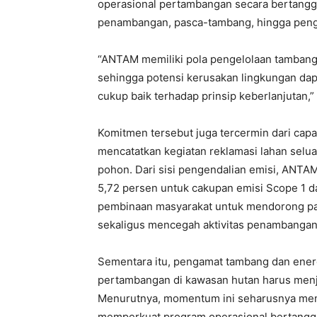
operasional pertambangan secara bertanggu
penambangan, pasca-tambang, hingga peng
“ANTAM memiliki pola pengelolaan tambang 
sehingga potensi kerusakan lingkungan dap
cukup baik terhadap prinsip keberlanjutan,” 
Komitmen tersebut juga tercermin dari ca
mencatatkan kegiatan reklamasi lahan sel
pohon. Dari sisi pengendalian emisi, ANTA
5,72 persen untuk cakupan emisi Scope 1 d
pembinaan masyarakat untuk mendorong part
sekaligus mencegah aktivitas penambangan 
Sementara itu, pengamat tambang dan energ
pertambangan di kawasan hutan harus menjad
Menurutnya, momentum ini seharusnya me
memperkuat program operasional bertanggu