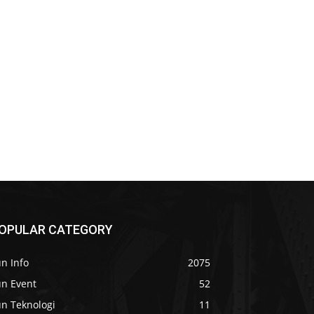
OPULAR CATEGORY
n Info
2075
un Event
52
un Teknologi
11