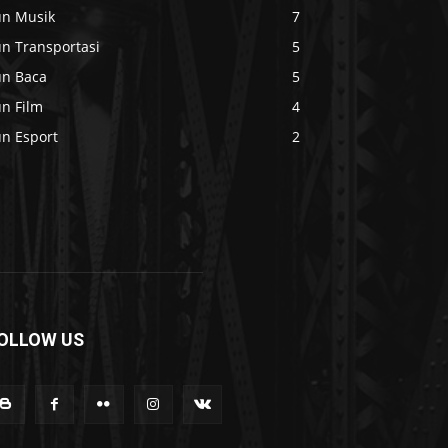
un Musik
7
un Transportasi
5
un Baca
5
un Film
4
un Esport
2
OLLOW US