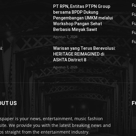
F
PT RPN, Entitas PTPN Group
bersama BPDP Dukung
F
Pengembangan UMKM melalui
F
Workshop Pangan Sehat
Berbasis Minyak Sawit
F
Agustus 7, 2026
F
i:
Warisan yang Terus Berevolusi:
HERITAGE REIMAGINED di
ASHTA District 8
Agustus 7, 2026
OUT US
F
paper is your news, entertainment, music fashion
ite. We provide you with the latest breaking news and
os straight from the entertainment industry.