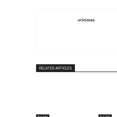
vritimes
RELATED ARTICLES
Fun Info
Fun Info