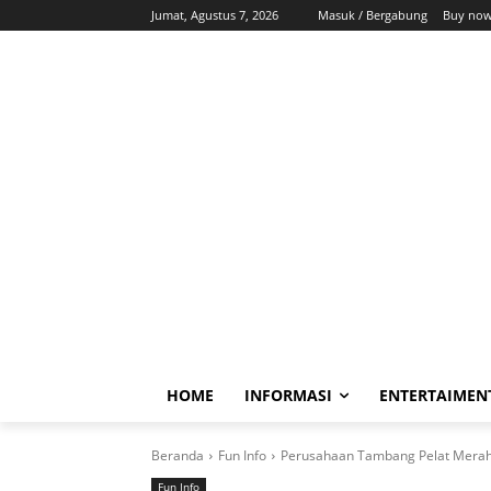
Jumat, Agustus 7, 2026
Masuk / Bergabung
Buy now
HOME
INFORMASI
ENTERTAIMEN
Beranda
Fun Info
Perusahaan Tambang Pelat Merah 
Fun Info