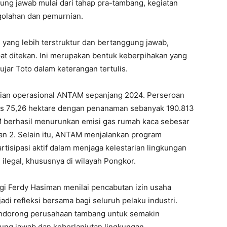
ng jawab mulai dari tahap pra-tambang, kegiatan
olahan dan pemurnian.
yang lebih terstruktur dan bertanggung jawab,
at ditekan. Ini merupakan bentuk keberpihakan yang
ujar Toto dalam keterangan tertulis.
paian operasional ANTAM sepanjang 2024. Perseroan
uas 75,26 hektare dengan penanaman sebanyak 190.813
M berhasil menurunkan emisi gas rumah kaca sebesar
an 2. Selain itu, ANTAM menjalankan program
isipasi aktif dalam menjaga kelestarian lingkungan
ilegal, khususnya di wilayah Pongkor.
i Ferdy Hasiman menilai pencabutan izin usaha
i refleksi bersama bagi seluruh pelaku industri.
ndorong perusahaan tambang untuk semakin
ng jawab dan keberlanjutan lingkungan.