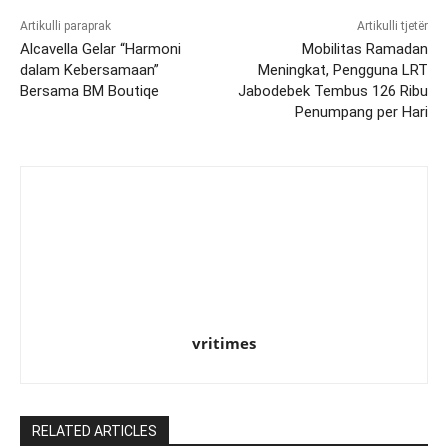
Artikulli paraprak
Artikulli tjetër
Alcavella Gelar “Harmoni
Mobilitas Ramadan
dalam Kebersamaan”
Meningkat, Pengguna LRT
Bersama BM Boutiqe
Jabodebek Tembus 126 Ribu
Penumpang per Hari
vritimes
RELATED ARTICLES