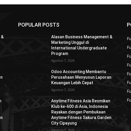
POPULAR POSTS
P
 &
Alasan Business Management &
Fu
Marketing Unggul di
F
International Undergraduate
Program
F
Agustus 7, 2026
F
Odoo Accounting Membantu
F
an
Perusahaan Menyusun Laporan
F
Keuangan Lebih Cepat
Agustus 7, 2026
F
F
n
Anytime Fitness Asia Resmikan
Klub ke-600 di Asia, Indonesia
Rayakan dengan Pembukaan
en
Anytime Fitness Sakura Garden
City Cipayung
Agustus 7, 2026