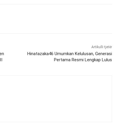
Artikulli tjetër
en
Hinatazaka46 Umumkan Kelulusan, Generasi
RI
Pertama Resmi Lengkap Lulus