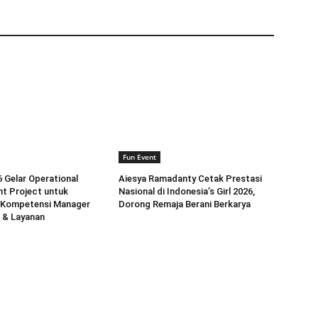
Fun Event
6 Gelar Operational
Aiesya Ramadanty Cetak Prestasi
t Project untuk
Nasional di Indonesia’s Girl 2026,
 Kompetensi Manager
Dorong Remaja Berani Berkarya
 & Layanan