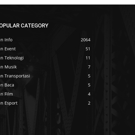
OPULAR CATEGORY
n Info
2064
un Event
51
un Teknologi
11
un Musik
7
un Transportasi
5
un Baca
5
un Film
4
un Esport
2