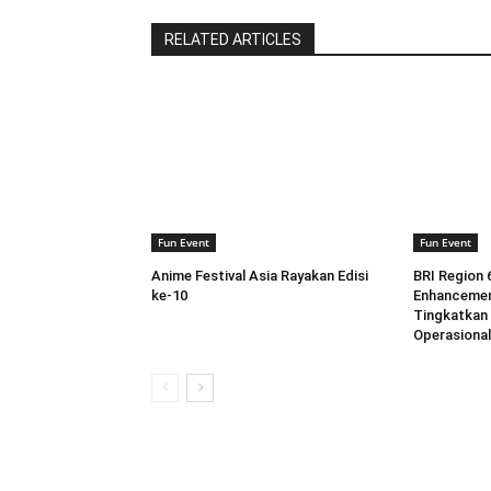
RELATED ARTICLES
Fun Event
Fun Event
Anime Festival Asia Rayakan Edisi
BRI Region 
ke-10
Enhancemen
Tingkatkan
Operasional