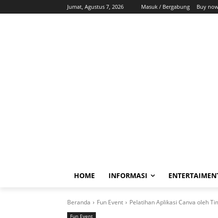
Jumat, Agustus 7, 2026
Masuk / Bergabung
Buy now
HOME
INFORMASI
ENTERTAIMEN
Beranda
Fun Event
Pelatihan Aplikasi Canva oleh T
Fun Event