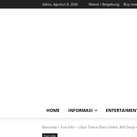
Sabtu, Agustus 8, 2026
Masuk / Bergabung
Buy now
HOME
INFORMASI
ENTERTAIMEN
Beranda
Fun Info
Libur Tahun Baru Imlek, KAI Daop
Fun Info