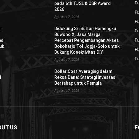
F
pada 6th TJSL & CSR Award
2026
F
Agustus 7, 2026
F
u
Didukung Sri Sultan Hamengku
F
Buwono X, Jasa Marga
F
es
Percepat Pengembangan Akses
uk
Bokoharjo Tol Jogja-Solo untuk
F
Dukung Konektivitas DIY
F
Agustus 7, 2026
Dollar Cost Averaging dalam
i
Reksa Dana: Strategi Investasi
Bertahap untuk Pemula
Agustus 7, 2026
OUT US
F