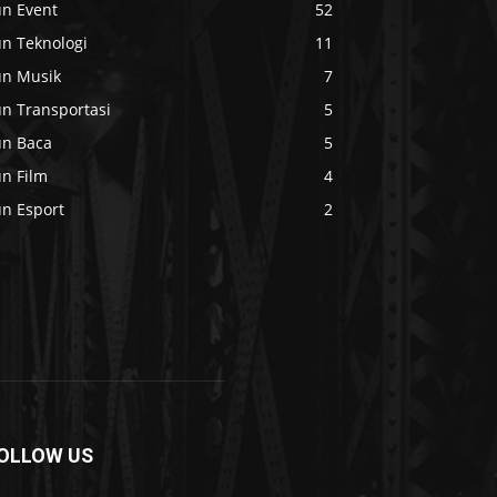
un Event
52
un Teknologi
11
un Musik
7
un Transportasi
5
un Baca
5
un Film
4
un Esport
2
OLLOW US