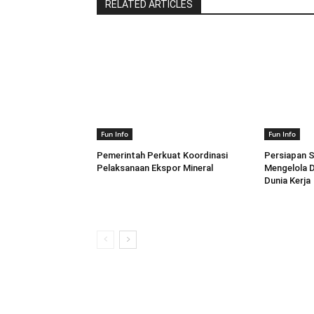
RELATED ARTICLES
Fun Info
Fun Info
Pemerintah Perkuat Koordinasi
Persiapan S
Pelaksanaan Ekspor Mineral
Mengelola D
Dunia Kerja