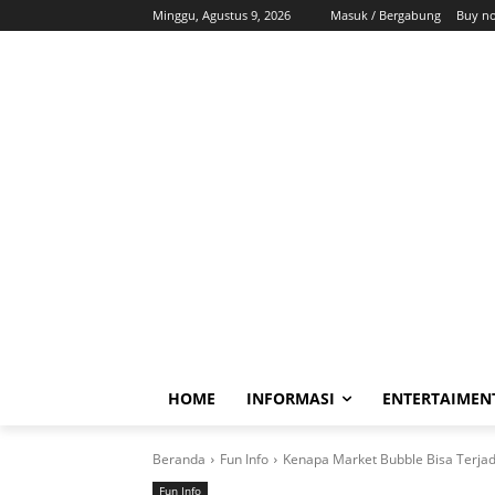
Minggu, Agustus 9, 2026
Masuk / Bergabung
Buy n
HOME
INFORMASI
ENTERTAIMEN
Beranda
Fun Info
Kenapa Market Bubble Bisa Terjad
Fun Info