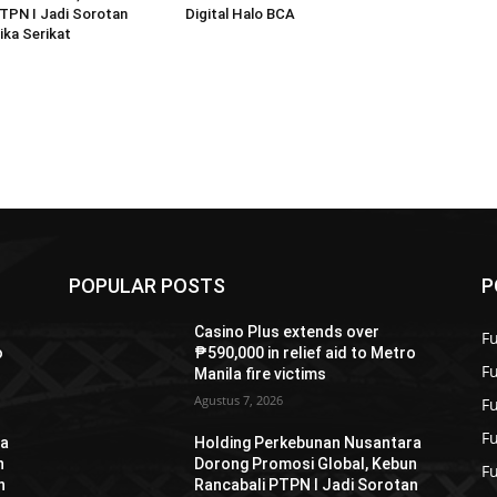
TPN I Jadi Sorotan
Digital Halo BCA
ka Serikat
POPULAR POSTS
P
Casino Plus extends over
Fu
o
₱590,000 in relief aid to Metro
F
Manila fire victims
Agustus 7, 2026
F
F
ra
Holding Perkebunan Nusantara
n
Dorong Promosi Global, Kebun
F
n
Rancabali PTPN I Jadi Sorotan