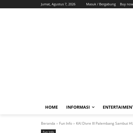
Jumat, Agustus 7, 2026
Masuk / Bergabung
Buy now
HOME
INFORMASI
ENTERTAIMEN
Beranda
Fun Info
KAI Divre III Palembang Sambut H
Fun Info