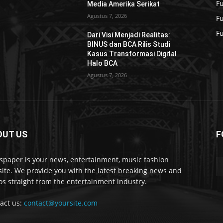
F
Media Amerika Serikat
Agustus 7, 2026
F
F
Dari Visi Menjadi Realitas:
BINUS dan BCA Rilis Studi
Kasus Transformasi Digital
Halo BCA
Agustus 7, 2026
OUT US
F
paper is your news, entertainment, music fashion
ite. We provide you with the latest breaking news and
os straight from the entertainment industry.
act us:
contact@yoursite.com