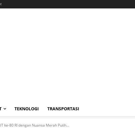
!
T
TEKNOLOGI
TRANSPORTASI
UT ke-80 RI dengan Nuansa Merah Putih...