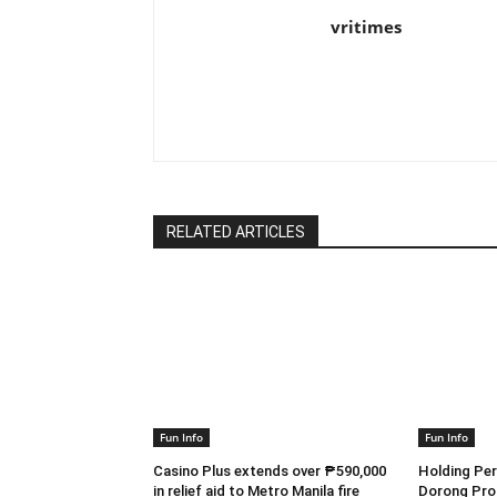
vritimes
RELATED ARTICLES
Fun Info
Fun Info
Casino Plus extends over ₱590,000
Holding Pe
in relief aid to Metro Manila fire
Dorong Pro