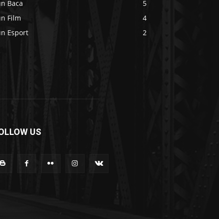
un Baca
5
un Film
4
un Esport
2
OLLOW US