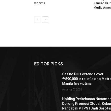
victims
Rancabali P
Media Ameri
EDITOR PICKS
Casino Plus extends over
₱590,000 in relief aid to Metr
Manila fire victims
Agustus 7, 2026
Holding Perkebunan Nusanta
Dorong Promosi Global, Kebu
Rancabali PTPN I Jadi Sorota