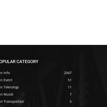
OPULAR CATEGORY
n Info
2047
un Event
51
un Teknologi
11
un Musik
7
un Transportasi
5