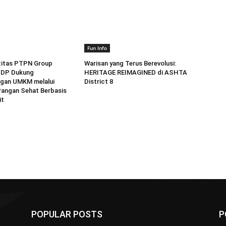
Fun Info
titas PTPN Group
Warisan yang Terus Berevolusi:
PDP Dukung
HERITAGE REIMAGINED di ASHTA
gan UMKM melalui
District 8
angan Sehat Berbasis
it
POPULAR POSTS
P