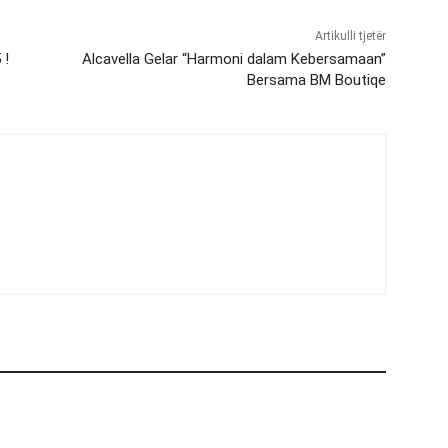
Artikulli tjetër
 !
Alcavella Gelar “Harmoni dalam Kebersamaan”
Bersama BM Boutiqe