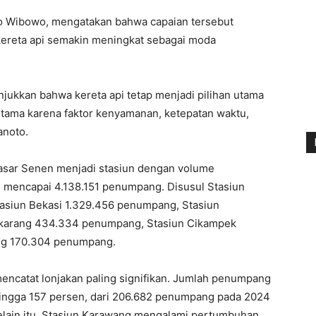
o Wibowo, mengatakan bahwa capaian tersebut
kereta api semakin meningkat sebagai moda
ukkan bahwa kereta api tetap menjadi pilihan utama
rutama karena faktor kenyamanan, ketepatan waktu,
anoto.
Pasar Senen menjadi stasiun dengan volume
 mencapai 4.138.151 penumpang. Disusul Stasiun
asiun Bekasi 1.329.456 penumpang, Stasiun
ikarang 434.334 penumpang, Stasiun Cikampek
ng 170.304 penumpang.
mencatat lonjakan paling signifikan. Jumlah penumpang
 hingga 157 persen, dari 206.682 penumpang pada 2024
lain itu, Stasiun Karawang mengalami pertumbuhan