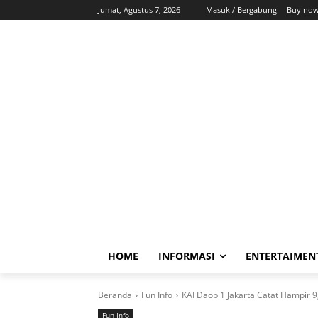
Jumat, Agustus 7, 2026
Masuk / Bergabung
Buy now
HOME
INFORMASI
ENTERTAIMEN
Beranda
Fun Info
KAI Daop 1 Jakarta Catat Hampir 9
Fun Info