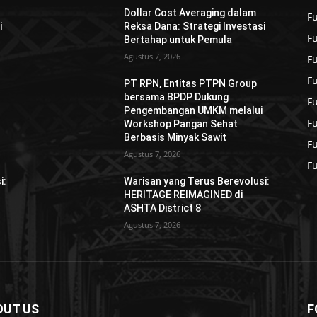
Dollar Cost Averaging dalam
Fu
i
Reksa Dana: Strategi Investasi
F
Bertahap untuk Pemula
Agustus 7, 2026
F
F
PT RPN, Entitas PTPN Group
bersama BPDP Dukung
F
Pengembangan UMKM melalui
F
Workshop Pangan Sehat
Berbasis Minyak Sawit
F
Agustus 7, 2026
F
i:
Warisan yang Terus Berevolusi:
HERITAGE REIMAGINED di
ASHTA District 8
Agustus 7, 2026
OUT US
F