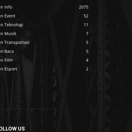
n Info
2075
un Event
52
un Teknologi
11
un Musik
7
un Transportasi
5
un Baca
5
un Film
4
un Esport
2
OLLOW US