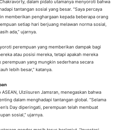
 Chakravorty, dalam pidato utamanya menyoroti bahwa
dapi tantangan sosial yang besar. “Saya percaya
ngkin memberikan penghargaan kepada beberapa orang
erempuan setiap hari berjuang melawan norma sosial,
asih ada,” ujarnya.
yoroti perempuan yang memberikan dampak bagi
ereka atau posisi mereka, tetapi apakah mereka
ak perempuan yang mungkin sederhana secara
auh lebih besar,” katanya.
pan
to ASEAN, Ulziisuren Jamsran, menegaskan bahwa
nting dalam menghadapi tantangan global. “Selama
omen’s Day diperingati, perempuan telah membuat
upan sosial,” ujarnya.
araan gender masih terus berlanjut. “Investasi