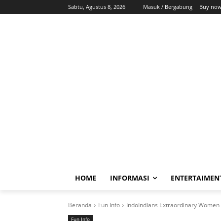
Sabtu, Agustus 8, 2026
Masuk / Bergabung
Buy now
HOME
INFORMASI
ENTERTAIMEN
Beranda
Fun Info
IndoIndians Extraordinary Women
Fun Info