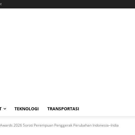
!
T
TEKNOLOGI
TRANSPORTASI
 Awards 2026 Soroti Perempuan Penggerak Perubahan Indonesia–India