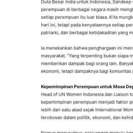
Duta Besar India untuk Indonesia, Sandeep
perempuan di berbagai negara masih mengha
setiap perempuan itu luar biasa. Kita mu
hari ini, tetapi pada kenyataannya setiap p
patriarki, dan berbagai ketidakadilan yang m
Ia menekankan bahwa penghargaan ini men
masyarakat. “Yang terpenting bukan siapa m
memberikan dampak bagi orang lain. Bany
ekonomi, tetapi dampaknya bagi komunitas j
Kepemimpinan Perempuan untuk Masa De
Head of UN Women Indonesia dan Liaison 
kepemimpinan perempuan menjadi faktor pe
lebih dari satu abad sejak International W
terobosan dalam politik, ekonomi, dan kehid
Namun menurutnya, perjuangan menuju keset