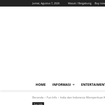
Jumat, Agustus 7, 2026
Masuk / Bergabung
Buy now
HOME
INFORMASI
ENTERTAIMEN
Beranda
Fun Info
India dan Indonesia Memperkuat K
Fun Info