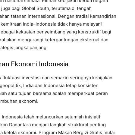
 nasional semata. Pilihan kebijakan kedua negara
 juga bagi Global South, terutama di tengah
ahan tatanan internasional. Dengan tradisi kemandirian
 kemitraan India–Indonesia tidak hanya melayani
n sebagai kekuatan penyeimbang yang konstruktif bagi
 erat akan mengurangi ketergantungan eksternal dan
ategis jangka panjang.
nan Ekonomi Indonesia
 fluktuasi investasi dan semakin seringnya kebijakan
opolitik, India dan Indonesia tetap konsisten
alah satu tujuan bersama adalah memperkuat peran
tumbuhan ekonomi.
ndonesia telah meluncurkan sejumlah inisiatif
ukan Danantara menjadi langkah struktural penting
a kelola ekonomi. Program Makan Bergizi Gratis mulai