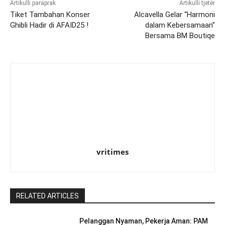
Artikulli paraprak
Artikulli tjetër
Tiket Tambahan Konser
Alcavella Gelar “Harmoni
Ghibli Hadir di AFAID25 !
dalam Kebersamaan”
Bersama BM Boutiqe
vritimes
RELATED ARTICLES
Pelanggan Nyaman, Pekerja Aman: PAM