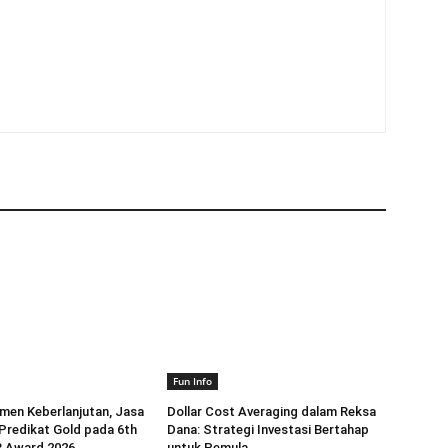
Fun Info
men Keberlanjutan, Jasa
Dollar Cost Averaging dalam Reksa
Predikat Gold pada 6th
Dana: Strategi Investasi Bertahap
 Award 2026
untuk Pemula