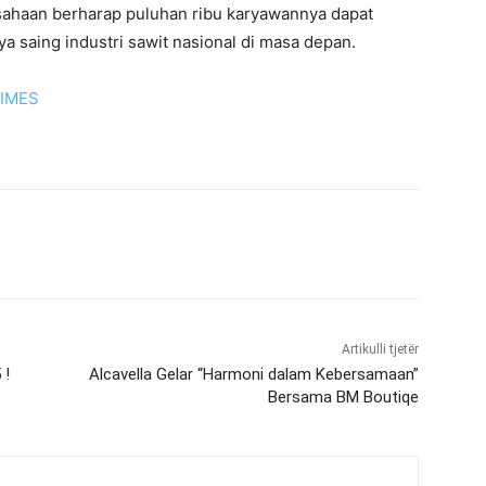
sahaan berharap puluhan ribu karyawannya dapat
 saing industri sawit nasional di masa depan.
TIMES
Artikulli tjetër
 !
Alcavella Gelar “Harmoni dalam Kebersamaan”
Bersama BM Boutiqe