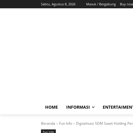
Sabtu, Agustus 8, 2026
Masuk / Bergabung
Buy now
HOME
INFORMASI
ENTERTAIMEN
Beranda
Fun Info
Digitalisasi SDM Sawit Holding P
Fun Info