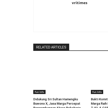
vritimes
RELATED ARTICLES
Fun Info
Fun Info
Didukung Sri Sultan Hamengku
Bukti Komit
Buwono X, Jasa Marga Percepat
Marga Raih 
Pengembangan Akses Bokoharjo
TJSL & CSR