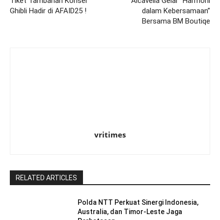
Tiket Tambahan Konser
Alcavella Gelar “Harmoni
Ghibli Hadir di AFAID25 !
dalam Kebersamaan”
Bersama BM Boutiqe
vritimes
RELATED ARTICLES
Polda NTT Perkuat Sinergi Indonesia,
Australia, dan Timor-Leste Jaga