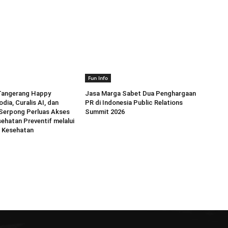
Fun Info
 Tangerang Happy
Jasa Marga Sabet Dua Penghargaan
dia, Curalis AI, dan
PR di Indonesia Public Relations
 Serpong Perluas Akses
Summit 2026
ehatan Preventif melalui
l Kesehatan