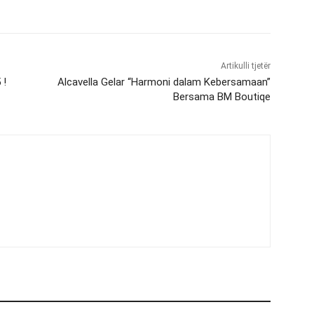
Artikulli tjetër
 !
Alcavella Gelar “Harmoni dalam Kebersamaan”
Bersama BM Boutiqe