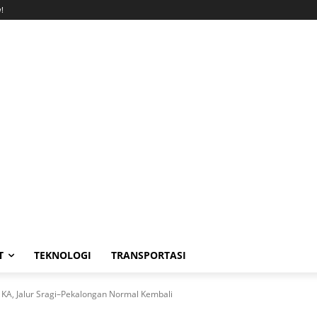
!
T
TEKNOLOGI
TRANSPORTASI
KA, Jalur Sragi–Pekalongan Normal Kembali