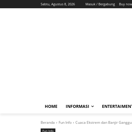
Sabtu, Agustus 8, 2026
Masuk / Bergabung
Buy now
HOME
INFORMASI
ENTERTAIMEN
Beranda
Fun Info
Cuaca Ekstrem dan Banjir Ganggu 
Fun Info