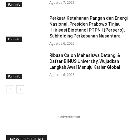
Agustus 7, 2026
Fun Info
Perkuat Ketahanan Pangan dan Energi
Nasional, Presiden Prabowo Tinjau
Hilirisasi Bioetanol PTPN I (Persero),
Subholding Perkebunan Nusantara
Fun Info
Agustus 6, 2026
Ribuan Calon Mahasiswa Datangi &
Daftar BINUS University, Wujudkan
Langkah Awal Menuju Karier Global
Agustus 6, 2026
Fun Info
- Advertisment -
MOST POPULAR