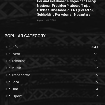
Perkuat Ketahanan Pangan dan Energi
Nasional, Presiden Prabowo Tinjau
Hilirisasi Bioetanol PTPN I (Persero),
Subholding Perkebunan Nusantara
Agustus 6, 2026
POPULAR CATEGORY
Fun Info
2043
Fun Event
51
Fun Teknologi
11
Fun Musik
7
Fun Transportasi
5
Fun Baca
5
Fun Film
4
Fun Esport
2