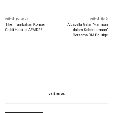
Artikulli paraprak
Artikulli tjetër
Tiket Tambahan Konser
Alcavella Gelar “Harmoni
Ghibli Hadir di AFAID25 !
dalam Kebersamaan”
Bersama BM Boutiqe
vritimes