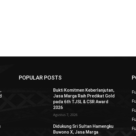
POPULAR POSTS
P
,
Bukti Komitmen Keberlanjutan,
Fu
d
Jasa Marga Raih Predikat Gold
F
pada 6th TJSL & CSR Award
2026
F
Agustus 7, 2026
F
u
Didukung Sri Sultan Hamengku
F
Buwono X, Jasa Marga