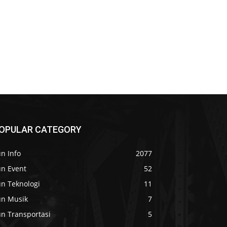
OPULAR CATEGORY
n Info
2077
un Event
52
un Teknologi
11
un Musik
7
un Transportasi
5