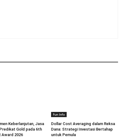
Fun Info
men Keberlanjutan, Jasa
Dollar Cost Averaging dalam Reksa
Predikat Gold pada 6th
Dana: Strategi Investasi Bertahap
 Award 2026
untuk Pemula