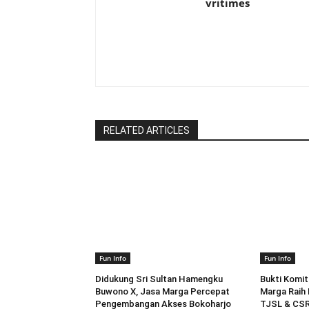
vritimes
RELATED ARTICLES
Fun Info
Fun Info
Didukung Sri Sultan Hamengku
Bukti Komit
Buwono X, Jasa Marga Percepat
Marga Raih 
Pengembangan Akses Bokoharjo
TJSL & CSR