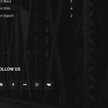
un Baca
5
un Film
4
un Esport
2
OLLOW US