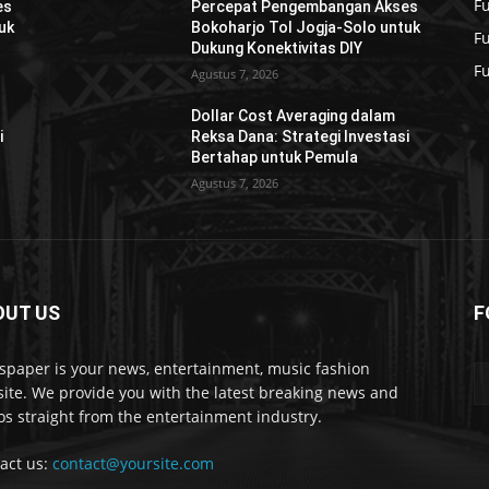
F
es
Percepat Pengembangan Akses
uk
Bokoharjo Tol Jogja-Solo untuk
F
Dukung Konektivitas DIY
F
Agustus 7, 2026
Dollar Cost Averaging dalam
i
Reksa Dana: Strategi Investasi
Bertahap untuk Pemula
Agustus 7, 2026
OUT US
F
paper is your news, entertainment, music fashion
ite. We provide you with the latest breaking news and
os straight from the entertainment industry.
act us:
contact@yoursite.com