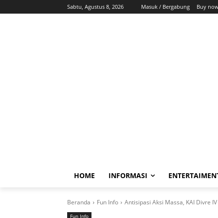
Sabtu, Agustus 8, 2026
Masuk / Bergabung
Buy now
HOME
INFORMASI
ENTERTAIMEN
Beranda
Fun Info
Antisipasi Aksi Massa, KAI Divre
Fun Info