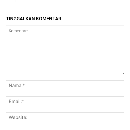
TINGGALKAN KOMENTAR
Komentar:
Na
Ema
Web