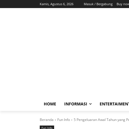
Kamis, Agustus 6, 2026
Masuk / Bergabung
Buy now
HOME
INFORMASI
ENTERTAIMEN
Beranda
Fun Info
5 Pengeluaran Awal Tahun yang P
Fun Info