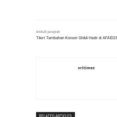
Bagikan
Artikulli paraprak
Tiket Tambahan Konser Ghibli Hadir di AFAID25
vritimes
RELATED ARTICLES