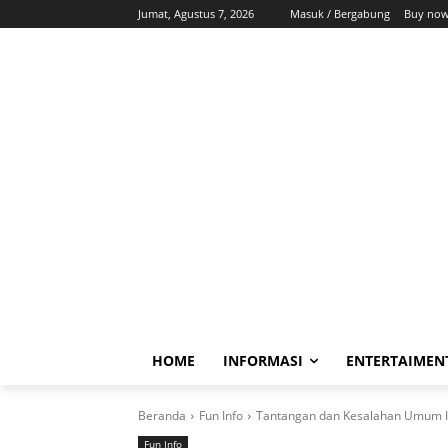
Jumat, Agustus 7, 2026
Masuk / Bergabung
Buy now
HOME
INFORMASI
ENTERTAIMEN
Beranda
Fun Info
Tantangan dan Kesalahan Umum I
Fun Info