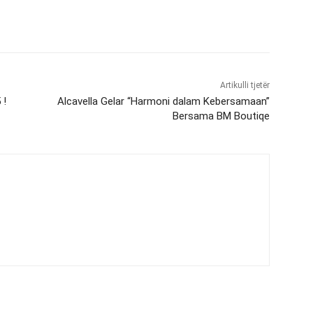
Artikulli tjetër
 !
Alcavella Gelar “Harmoni dalam Kebersamaan”
Bersama BM Boutiqe